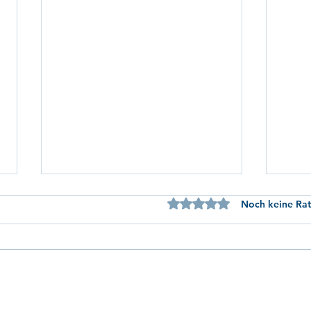
Mit 0 von 5 Sternen bewertet.
Noch keine Rat
„Did
Next Level Nursing Education