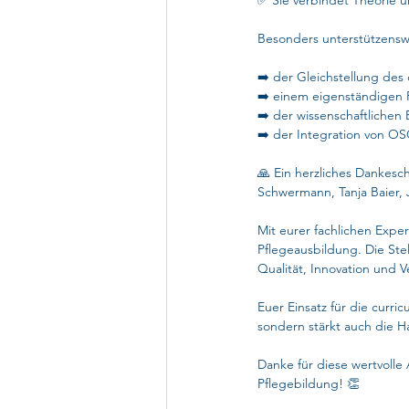
✅ Sie verbindet Theorie u
Besonders unterstützenswe
➡️ der Gleichstellung des 
➡️ einem eigenständigen 
➡️ der wissenschaftliche
➡️ der Integration von OS
🙏 Ein herzliches Dankes
Schwermann, Tanja Baier, 
Mit eurer fachlichen Expe
Pflegeausbildung. Die Ste
Qualität, Innovation und 
Euer Einsatz für die curri
sondern stärkt auch die 
Danke für diese wertvolle
Pflegebildung! 👏