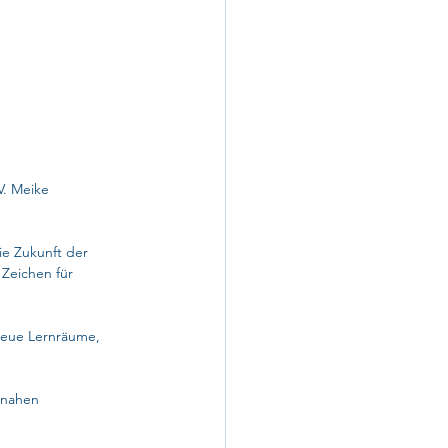
. Meike 
ie Zukunft der 
Zeichen für 
 neue Lernräume, 
snahen 