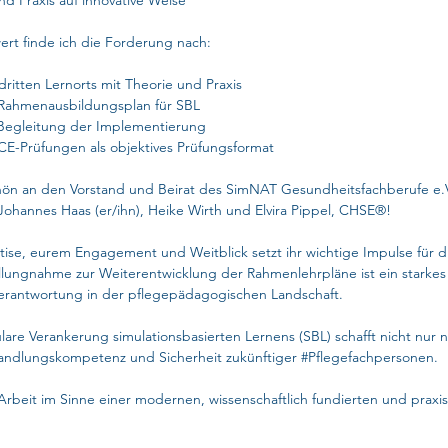
nd Praxis auf innovative Weise
rt finde ich die Forderung nach:
dritten Lernorts mit Theorie und Praxis
Rahmenausbildungsplan für SBL
n Begleitung der Implementierung
CE-Prüfungen als objektives Prüfungsformat
chön an den Vorstand und Beirat des SimNAT Gesundheitsfachberufe e.V
Johannes Haas (er/ihn), Heike Wirth und Elvira Pippel, CHSE®!
rtise, eurem Engagement und Weitblick setzt ihr wichtige Impulse für d
llungnahme zur Weiterentwicklung der Rahmenlehrpläne ist ein starkes 
Verantwortung in der pflegepädagogischen Landschaft.
culare Verankerung simulationsbasierten Lernens (SBL) schafft nicht nur
Handlungskompetenz und Sicherheit zukünftiger 
#Pflegefachpersonen
.
 Arbeit im Sinne einer modernen, wissenschaftlich fundierten und praxi