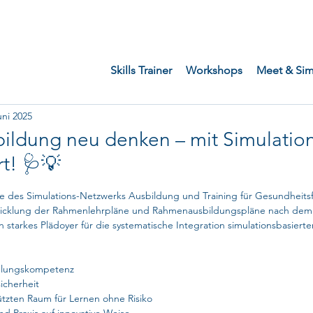
Skills Trainer
Workshops
Meet & Si
uni 2025
bildung neu denken – mit Simulatio
rt! 🩺💡
rnen bewertet.
e des Simulations-Netzwerks Ausbildung und Training für Gesundheitsf
icklung
 der Rahmenlehrpläne und Rahmenausbildungspläne nach dem
ein starkes Plädoyer für die systematische Integration simulationsbasierte
ndlungskompetenz
sicherheit
ützten Raum für Lernen ohne Risiko