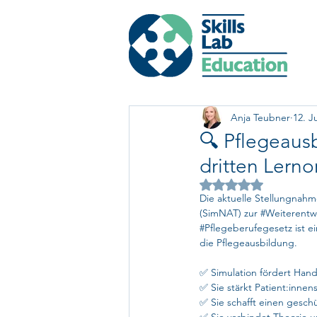
Anja Teubner
12. J
🔍 Pflegeaus
dritten Lerno
Mit NaN von 5 Ste
Die aktuelle Stellungnahm
(SimNAT) zur 
#Weiterentw
#Pflegeberufegesetz
 ist 
die Pflegeausbildung.
✅ Simulation fördert Ha
✅ Sie stärkt Patient:innen
✅ Sie schafft einen gesch