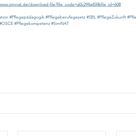
/www.simnat.de/download-file?file_code=a0c294a45f&file_id=608
ation
#Pflegepädagogik
#Pflegeberufegesetz
#SBL
#PflegeZukunft
#Pfl
#OSCE
#Pflegekompetenz
#SimNAT