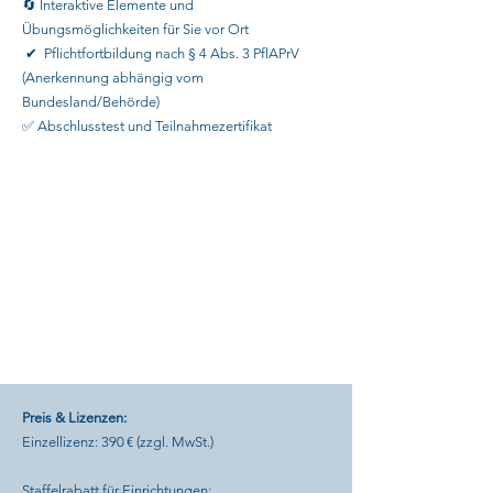
🔄 Interaktive Elemente und
Übungsmöglichkeiten für Sie vor Ort
✔ Pflichtfortbildung nach § 4 Abs. 3 PflAPrV
(Anerkennung abhängig vom
Bundesland/Behörde)
✅ Abschlusstest und Teilnahmezertifikat
Preis & Lizenzen:
Einzellizenz: 390 € (zzgl. MwSt.)
Staffelrabatt für Einrichtungen: