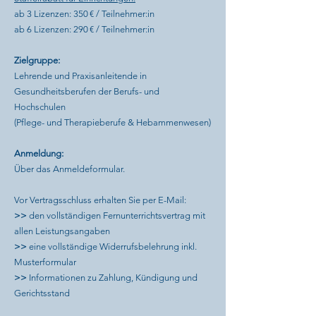
ab 3 Lizenzen: 350 € / Teilnehmer:in
ab 6 Lizenzen: 290 € / Teilnehmer:in​​
Zielgruppe:
Lehrende und Praxisanleitende in
Gesundheitsberufen der Berufs- und
Hochschulen
(Pflege- und Therapieberufe & Hebammenwesen)
Anmeldung:
Über das Anmeldeformular.
Vor Vertragsschluss erhalten Sie per E-Mail:
>>
den vollständigen Fernunterrichtsvertrag mit
allen Leistungsangaben
>>
eine vollständige Widerrufsbelehrung inkl.
Musterformular
>>
Informationen zu Zahlung, Kündigung und
Gerichtsstand