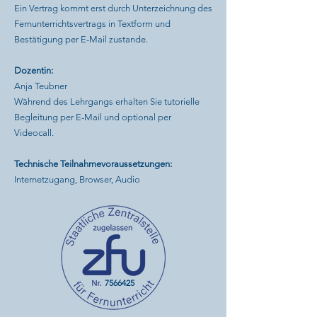
Ein Vertrag kommt erst durch Unterzeichnung des
Fernunterrichtsvertrags in Textform und
Bestätigung per E-Mail zustande.​
Dozentin:
Anja Teubner
Während des Lehrgangs erhalten Sie tutorielle
Begleitung per E-Mail und optional per
Videocall.
Technische Teilnahmevoraussetzungen:
Internetzugang, Browser, Audio
7566425